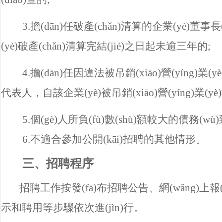
3.
擔(dān)任破產(chǎn)清算的企業(yè)董事長(zhǎ
(yè)破產(chǎn)清算完結(jié)之日起未逾三年的;
4.
擔(dān)任因
違法被吊銷(xiāo)營(yíng)業(y
代表人，自該企業(yè)被吊
銷(xiāo)營(yíng)業
5.
個(gè)人所負(fù)數(shù)額較大的債務(wù
6.
不適合參加公開(kāi)招聘的其他情形。
三、招聘程序
招聘工作按發(fā)布招聘公告、網(wǎng)上報
示和聘用等步驟依次進(jìn)行。