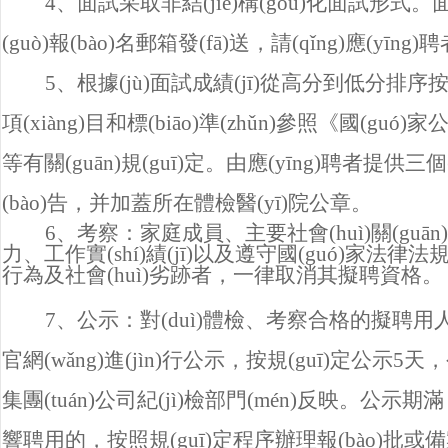
4
、面試采取非結(jié)構(gòu)化面試形式。面
(guò)報(bào)名郵箱發(fā)送，請(qǐng)應(yīng)
5
、根據(jù)面試成績(jī)從高分到低分排
序按
項(xiàng)目和標(biāo)準(zhǔn)參照
《國(guó)家
等有關(guān)規(guī)定。由應(yīng)聘者提供三個(
(bào)告，并加蓋所在體檢醫(yī)院公章。
6
、考察：家庭成員、主要社會(huì)關(guā
力、工作實(shí)績(jī)以及遵守國(guó)家法律法規(guī)等
行為及社會(huì)劣跡者，一律取消其擬聘資格。
7
、公示：對(duì)體檢、考察合格的
官網(wǎng)進(jìn)行公示，按規(guī)定公示5天
集團(tuán)公司紀(jì)檢部門(mén)反映。公示期滿
響聘用的，按照規(guī)定程序辦理報(bào)批或備案手續