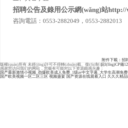
招聘公告及錄用公示網(wǎng)站http://www.
咨詢電話：0553-2882049，0553-2882013
附件下載：招
版權(quán)所有 未經(jīng)許可不得轉(zhuǎn)載、復(fù)制
皖I(lǐng)CP備12
感谢您访问我们的网站，您极有可能对以下资源颇感兴趣：
国产最新激情小视频_劲爆欧美成人免费_1级av中文字幕_大学生高潮免
国产欧美视频一区二区三区
视频盛宴
国产资源在线观看入口
久久久精品