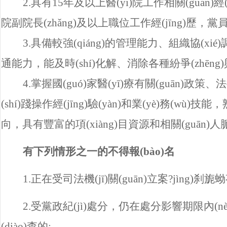
2.
具有15年及以上醫(yī)院工作相關(guān)經(jīng)
院副院長(zhǎng)及以上職位工作經(jīng)歷
，黨
3.
具備較強(qiáng)的管理能力、組織協(xié)調(
通能力，能及時(shí)化解、消除各種紛爭(zhēn
4.
掌握國(guó)家醫(yī)療有關(guān)政策
(shí)踐操作經(jīng)驗(yàn)和業(yè)務(wù)技能
向，具有豐富的項(xiàng)目資源和相關(guān)人脈資
有下列情形之一的不得報(bào)名
1.
正在受司法機(jī)關(guān)立案?jìng)刹旎
2.
受黨政紀(jì)處分，仍在處分影響期限內(n
(diào)查的;