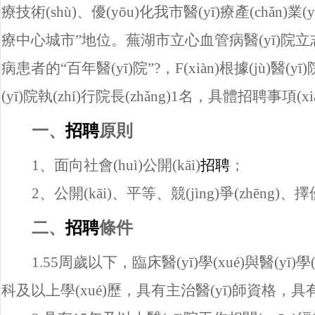
療技術(shù)、優(yōu)化我市醫(yī)療產(chǎn)業(
療中心城市”地位。
蕪湖市立心血管病醫(yī)院
立
病患者的“百年醫(yī)院”?，F(xiàn)根據(jù)醫(
(yī)院執(zhí)行院長(zhǎng)1名，具體招聘事項(
一、
招聘
原則
1
、面向社會(huì)公開(kāi)
招聘
；
2
、公開(kāi)、平等、競(jìng)爭(zhēng)
二、
招聘
條件
1.
55
周歲以下，臨床醫(yī)學(xué)與醫(yī)
科及以上學(xué)歷，具有主治醫(yī)師資格，