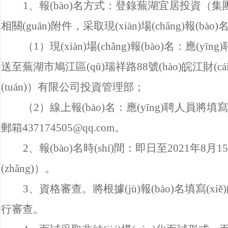
1
、報(bào)名方式：登錄蕪湖宜居投資（集團
相關(guān)附件，采取現(xiàn)場(chǎng)報(bào)
（1）現(xiàn)場(chǎng)報(bào)名：應
送至蕪湖市鳩江區(qū)瑞祥路88號(hào)皖江財(c
(tuán)）有限公司投資管理部；
（2）線上報(bào)名：應(yīng)聘人員將填
郵箱437174505@qq.com。
2
、報(bào)名時(shí)間：即日至2021年8
(zhǎng)）。
3
、資格審查。將根據(jù)報(bào)名填寫(
行審查。