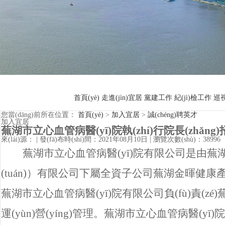
首頁(yè)
走進(jìn)宜居
黨建工作
紀(jì)檢工作
巡
您當(dāng)前所在位置：
首頁(yè)
>
加入宜居
>
誠(chéng)聘英才
加入宜居
蕪湖市立心血管病醫(yī)院執(zhí)行院長(zhǎng
來(lái)源：
|
發(fā)布時(shí)間：2021年08月10日
|
瀏覽次數(shù)：38996
蕪湖市立心血管病醫(yī)院有限公司是由蕪湖市
(tuán)）有限公司下屬全資子公司蕪湖金暉健康產(ch
蕪湖市立心血管病醫(yī)院有限公司負(fù)責(zé)
運(yùn)營(yíng)管理。蕪湖市立心血管病醫(yī)院