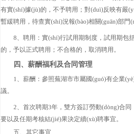
有實(shí)據(jù)的，不予聘用；對(duì)反映有嚴(y
暫緩聘用，待查實(shí)況報(bào)相關(guān)部門(mé
8
、聘用：實(shí)行試用期制度，試用期包括
的，予以正式聘用；不合格的，取消聘用。
四、薪酬福利及合同管理
1
、薪酬：參照蕪湖市市屬國(guó)有企業(yè)相關
議。
2
、首次聘期3年，雙方簽訂勞動(dòng)合同
要以及任期考核結(jié)果決定續(xù)聘事宜。
五、其它事宜